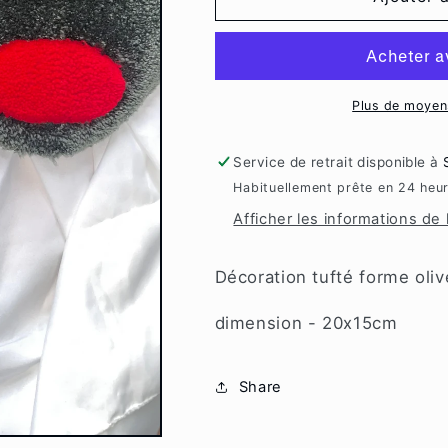
Olive
Olive
tufté
tufté
Plus de moyen
Service de retrait disponible à
Habituellement prête en 24 heu
Afficher les informations de
Décoration tufté forme oli
dimension - 20x15cm
Share