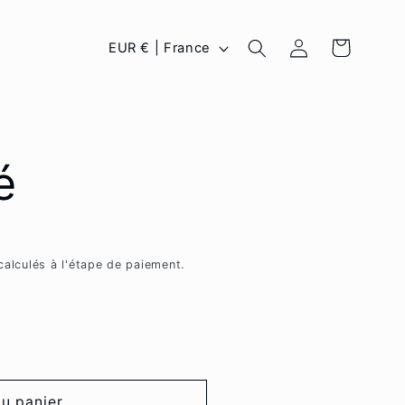
P
Connexion
Panier
EUR € | France
a
y
s
é
/
r
é
alculés à l'étape de paiement.
g
i
o
n
au panier