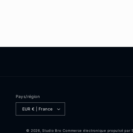
le
média
1
dans
une
fenêtre
modale
Pays/région
EUR € | France
© 2026,
Studio Bro
Commerce électronique propulsé par 