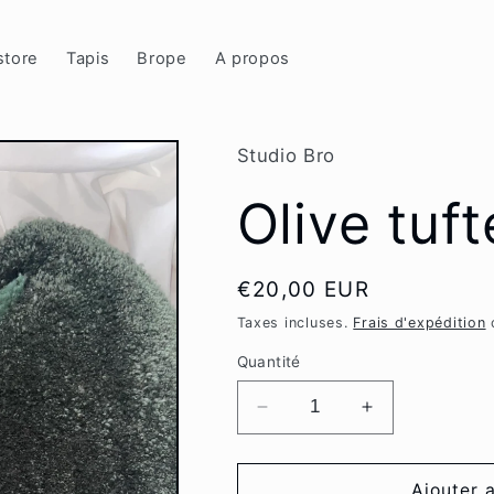
store
Tapis
Brope
A propos
Studio Bro
Olive tuft
Prix
€20,00 EUR
habituel
Taxes incluses.
Frais d'expédition
c
Quantité
Réduire
Augmenter
la
la
quantité
quantité
de
de
Ajouter 