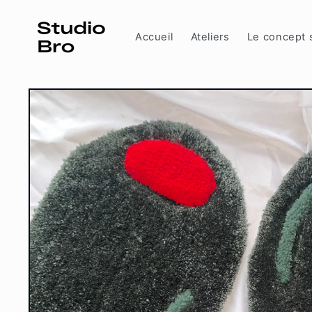
et
passer
au
Accueil
Ateliers
Le concept 
contenu
Passer aux
informations
produits