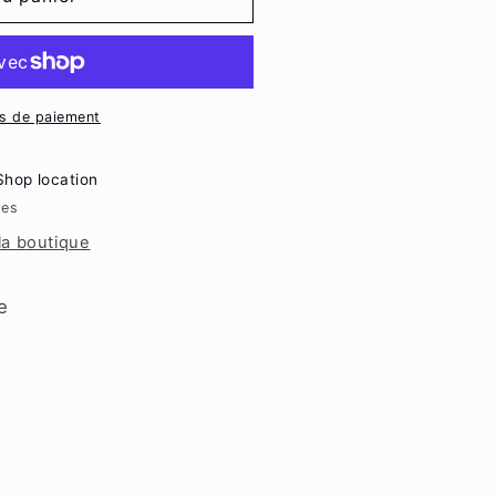
s de paiement
Shop location
res
 la boutique
ve