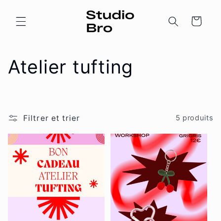
et
passer
au
Panier
contenu
C
Atelier tufting
o
l
Filtrer et trier
5 produits
l
e
c
t