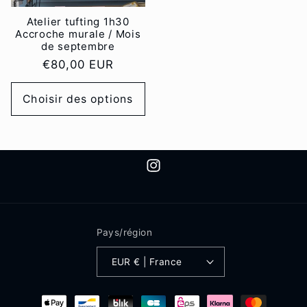
Atelier tufting 1h30
Accroche murale / Mois
de septembre
Prix
€80,00 EUR
habituel
Choisir des options
Instagram
Pays/région
EUR € | France
Moyens