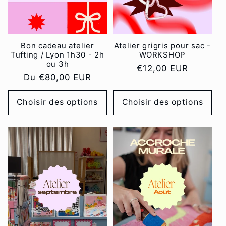
i
o
n
Bon cadeau atelier
Atelier grigris pour sac -
Tufting / Lyon 1h30 - 2h
WORKSHOP
ou 3h
:
Prix
€12,00 EUR
Prix
Du €80,00 EUR
habituel
habituel
Choisir des options
Choisir des options