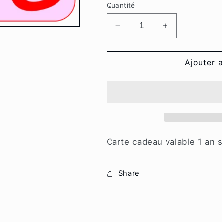
Quantité
Réduire
Augmenter
la
la
quantité
quantité
de
de
Ajouter 
Carte
Carte
Cadeau
Cadeau
Carte cadeau valable 1 an s
Share