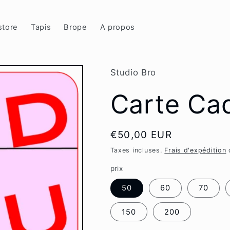
store
Tapis
Brope
A propos
Studio Bro
Carte Ca
Prix
€50,00 EUR
habituel
Taxes incluses.
Frais d'expédition
c
prix
50
60
70
150
200