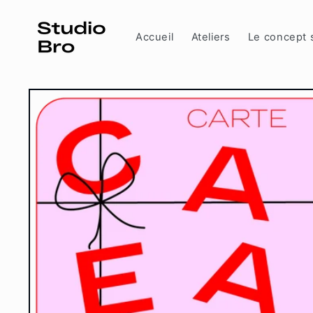
et
passer
au
Accueil
Ateliers
Le concept 
contenu
Passer aux
informations
produits