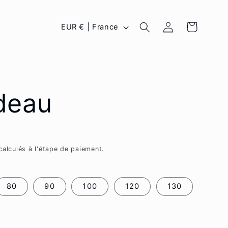
P
Connexion
Panier
EUR € | France
a
y
s
deau
/
r
é
alculés à l'étape de paiement.
g
i
80
90
100
120
130
o
n