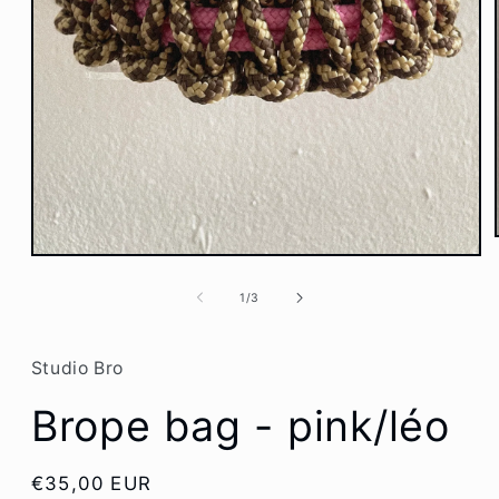
Ouvrir
le
média
de
1
/
3
1
dans
une
fenêtre
Studio Bro
modale
Brope bag - pink/léo
Prix
€35,00 EUR