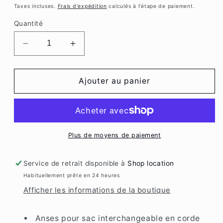
habituel
Taxes incluses.
Frais d'expédition
calculés à l'étape de paiement.
Quantité
Réduire
Augmenter
la
la
quantité
quantité
de
de
Ajouter au panier
Brope
Brope
bag
bag
-
-
pink/léo
pink/léo
Plus de moyens de paiement
Service de retrait disponible à
Shop location
Habituellement prête en 24 heures
Afficher les informations de la boutique
Anses pour sac interchangeable en corde