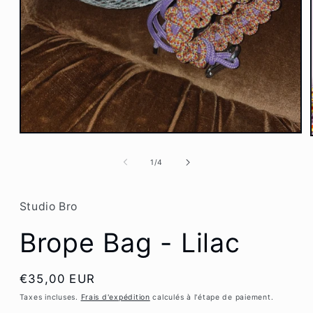
Ouvrir
le
média
de
1
/
4
1
dans
une
fenêtre
Studio Bro
modale
Brope Bag - Lilac
Prix
€35,00 EUR
habituel
Taxes incluses.
Frais d'expédition
calculés à l'étape de paiement.