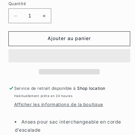
Quantité
Réduire
Augmenter
la
la
quantité
quantité
de
de
Ajouter au panier
Brope
Brope
Bag
Bag
-
-
Lilac
Lilac
Service de retrait disponible à
Shop location
Habituellement prête en 24 heures
Afficher les informations de la boutique
Anses pour sac interchangeable en corde
d'escalade