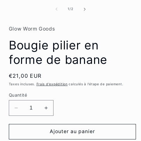
le
média
de
1
/
2
1
dans
une
fenêtre
Glow Worm Goods
modale
Bougie pilier en
forme de banane
Prix
€21,00 EUR
habituel
Taxes incluses.
Frais d'expédition
calculés à l'étape de paiement.
Quantité
Réduire
Augmenter
la
la
quantité
quantité
de
de
Ajouter au panier
Bougie
Bougie