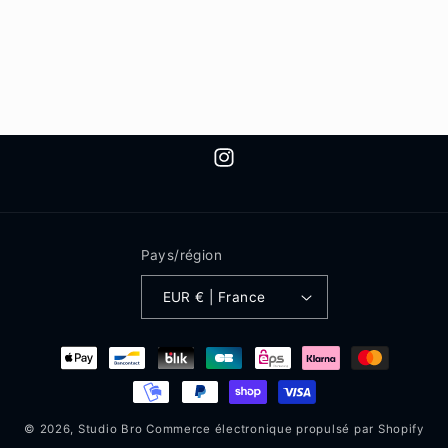
Instagram
Pays/région
EUR € | France
Moyens
de
paiement
© 2026,
Studio Bro
Commerce électronique propulsé par Shopify