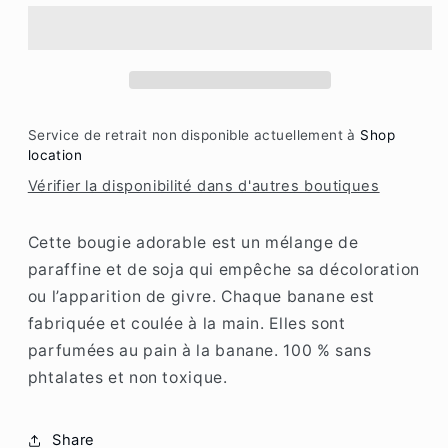
pilier
pilier
en
en
forme
forme
de
de
banane
banane
Service de retrait non disponible actuellement à
Shop
location
Vérifier la disponibilité dans d'autres boutiques
Cette bougie adorable est un mélange de
paraffine et de soja qui empêche sa décoloration
ou l’apparition de givre. Chaque banane est
fabriquée et coulée à la main. Elles sont
parfumées au pain à la banane. 100 % sans
phtalates et non toxique.
Share