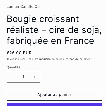
Leman Candle Co.
Bougie croissant
réaliste – cire de soja,
fabriquée en France
Prix
€26,00 EUR
habituel
Taxes incluses.
Frais d'expédition
calculés à l'étape de paiement.
Quantité
Réduire
Augmenter
la
la
quantité
quantité
de
de
Ajouter au panier
Bougie
Bougie
croissant
croissant