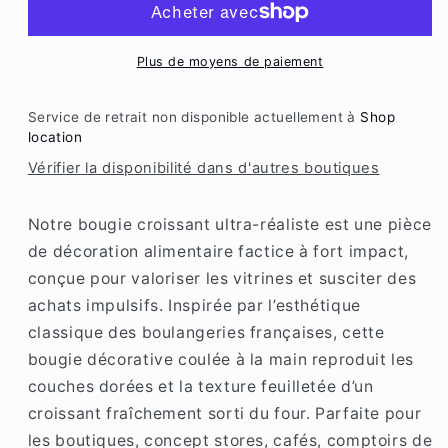
réaliste
réaliste
–
–
cire
cire
Plus de moyens de paiement
de
de
soja,
soja,
Service de retrait non disponible actuellement à
Shop
fabriquée
fabriquée
location
en
en
Vérifier la disponibilité dans d'autres boutiques
France
France
Notre bougie croissant ultra-réaliste est une pièce
de décoration alimentaire factice à fort impact,
conçue pour valoriser les vitrines et susciter des
achats impulsifs. Inspirée par l’esthétique
classique des boulangeries françaises, cette
bougie décorative coulée à la main reproduit les
couches dorées et la texture feuilletée d’un
croissant fraîchement sorti du four. Parfaite pour
les boutiques, concept stores, cafés, comptoirs de