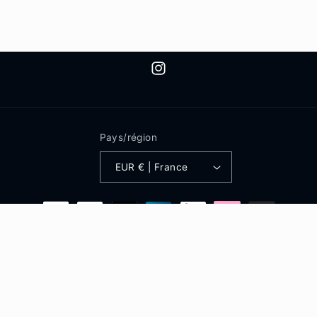
Instagram
Pays/région
EUR € | France
Moyens
de
paiement
© 2026,
Studio Bro
Commerce électronique propulsé par Shopify
Politique de remboursement
Politique de confidentialité
Conditions d’utilisation
Politique d’expédition