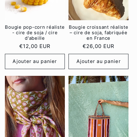
Bougie pop-corn réaliste
Bougie croissant réaliste
- cire de soja / cire
– cire de soja, fabriquée
d'abeille
en France
Prix
€12,00 EUR
Prix
€26,00 EUR
habituel
habituel
Ajouter au panier
Ajouter au panier