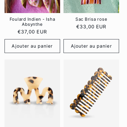
Foulard Indien - Isha
Sac Brisa rose
Absynthe
Prix
€33,00 EUR
Prix
€37,00 EUR
habituel
habituel
Ajouter au panier
Ajouter au panier