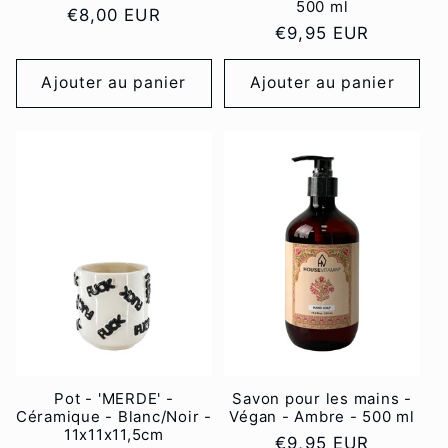
500 ml
Prix
€8,00 EUR
Prix
€9,95 EUR
habituel
habituel
Ajouter au panier
Ajouter au panier
Pot - 'MERDE' -
Savon pour les mains -
Céramique - Blanc/Noir -
Végan - Ambre - 500 ml
11x11x11,5cm
Prix
€9,95 EUR