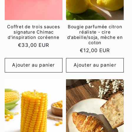
i
o
n
Coffret de trois sauces
Bougie parfumée citron
signature Chimac
réaliste - cire
d'inspiration coréenne
d'abeille/soja, mèche en
:
coton
Prix
€33,00 EUR
Prix
€12,00 EUR
habituel
habituel
Ajouter au panier
Ajouter au panier